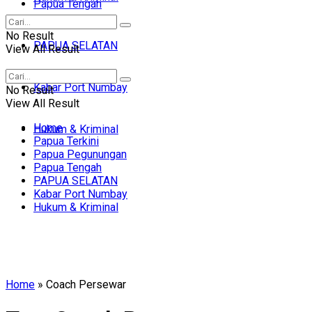
Papua Tengah
No Result
PAPUA SELATAN
View All Result
Kabar Port Numbay
No Result
View All Result
Home
Hukum & Kriminal
Papua Terkini
Papua Pegunungan
Papua Tengah
PAPUA SELATAN
Kabar Port Numbay
Hukum & Kriminal
Home
»
Coach Persewar