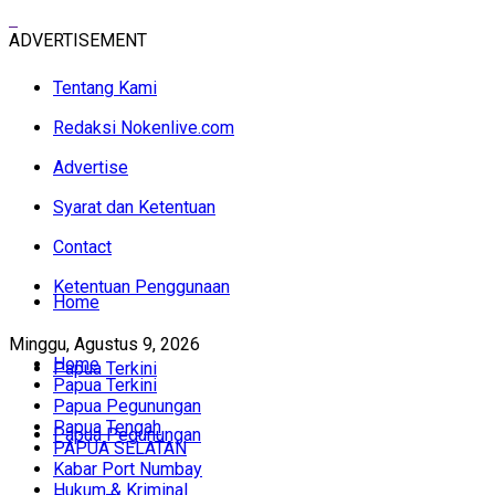
ADVERTISEMENT
Tentang Kami
Redaksi Nokenlive.com
Advertise
Syarat dan Ketentuan
Contact
Ketentuan Penggunaan
Home
Minggu, Agustus 9, 2026
Home
Papua Terkini
Papua Terkini
Papua Pegunungan
Papua Tengah
Papua Pegunungan
PAPUA SELATAN
Kabar Port Numbay
Hukum & Kriminal