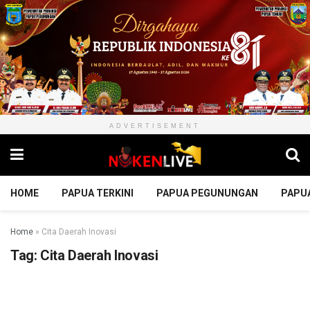
ADVERTISEMENT
HOME
PAPUA TERKINI
PAPUA PEGUNUNGAN
PAPU
Home
»
Cita Daerah Inovasi
Tag:
Cita Daerah Inovasi