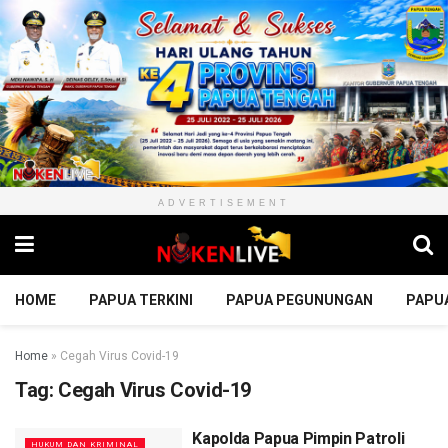
ADVERTISEMENT
HOME
PAPUA TERKINI
PAPUA PEGUNUNGAN
PAPU
Home
»
Cegah Virus Covid-19
Tag:
Cegah Virus Covid-19
Kapolda Papua Pimpin Patroli
HUKUM DAN KRIMINAL