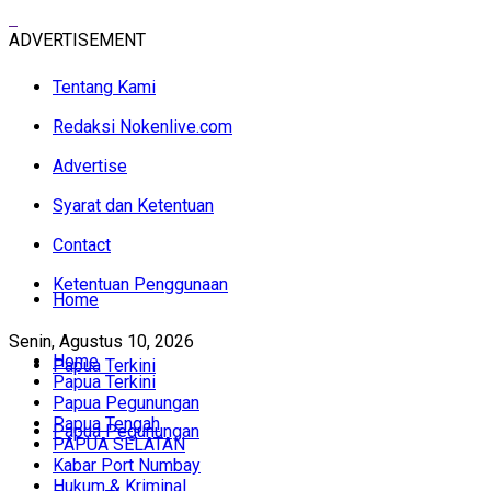
ADVERTISEMENT
Tentang Kami
Redaksi Nokenlive.com
Advertise
Syarat dan Ketentuan
Contact
Ketentuan Penggunaan
Home
Senin, Agustus 10, 2026
Home
Papua Terkini
Papua Terkini
Papua Pegunungan
Papua Tengah
Papua Pegunungan
PAPUA SELATAN
Kabar Port Numbay
Hukum & Kriminal