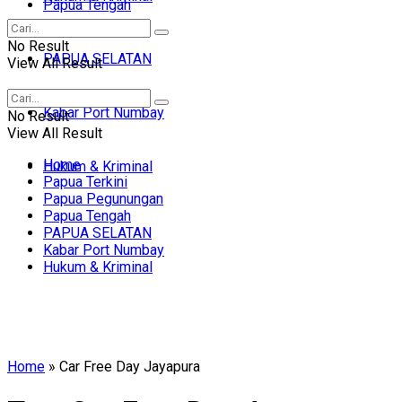
Papua Tengah
No Result
PAPUA SELATAN
View All Result
Kabar Port Numbay
No Result
View All Result
Home
Hukum & Kriminal
Papua Terkini
Papua Pegunungan
Papua Tengah
PAPUA SELATAN
Kabar Port Numbay
Hukum & Kriminal
Home
»
Car Free Day Jayapura