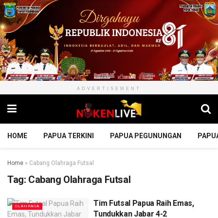
ADVERTISEMENT
HOME
PAPUA TERKINI
PAPUA PEGUNUNGAN
PAPU
Home
»
Cabang Olahraga Futsal
Tag:
Cabang Olahraga Futsal
Tim Futsal Papua Raih Emas,
OLAHRAGA
Tundukkan Jabar 4-2