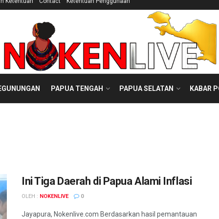
an Ketentuan
Contact
Ketentuan Penggunaan
EGUNUNGAN
PAPUA TENGAH
PAPUA SELATAN
KABAR 
Ini Tiga Daerah di Papua Alami Inflasi
OLEH :
NOKENLIVE
0
Jayapura, Nokenlive.com Berdasarkan hasil pemantauan