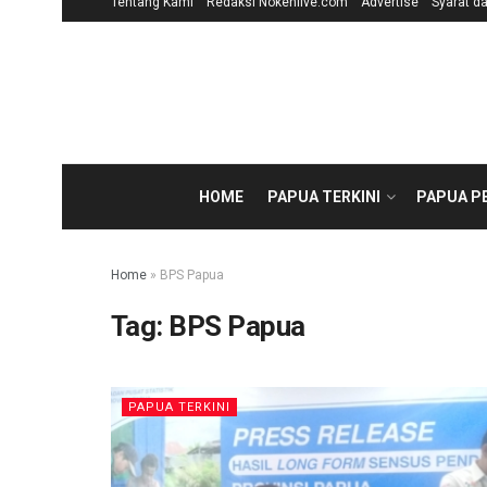
Tentang Kami
Redaksi Nokenlive.com
Advertise
Syarat d
HOME
PAPUA TERKINI
PAPUA P
Home
»
BPS Papua
Tag:
BPS Papua
PAPUA TERKINI